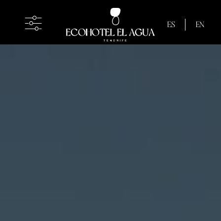
ES
EN