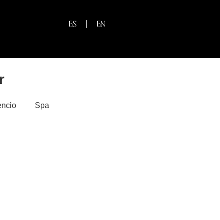
ES
EN
r
encio
Spa